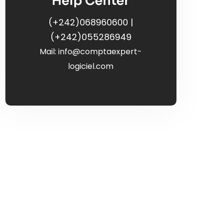
Help Center
(+242)068960600 |
(+242)055286949
Mail:
info@comptaexpert-
logiciel.com