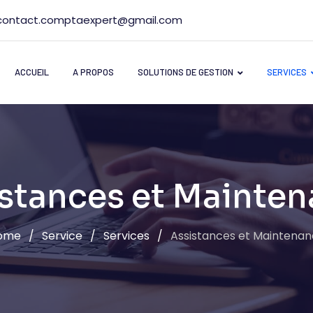
contact.comptaexpert@gmail.com
ACCUEIL
A PROPOS
SOLUTIONS DE GESTION
SERVICES
stances et Mainte
ome
/
Service
/
Services
/
Assistances et Maintena